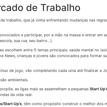
rcado de Trabalho
e trabalho, que já vinha enfrentando mudanças nas regras
 convocados a participar, por a mão na massa e entrar em 
scola, sua rua, seu bairro…).
es escolhem entre 5 temas principais: saúde mental no isol
e News, crianças e jovens são convocados para formar sua
tínuo de jogo, vão completando cada uma até finalizar a 
 são ambientais.
 propõe, as ligas mais se assemelham a pequenas
Start Up’
andas da vida real.
s/Start Up’s
, têm como propósito construir o melhor dos m