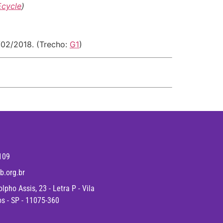
Ecycle
)
/02/2018. (Trecho:
G1
)
109
b.org.br
pho Assis, 23 - Letra P - Vila
os - SP - 11075-360