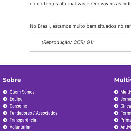
como fontes alternativas e renováveis as hidr
No Brasil, estamos muito bem situados no ran
(Reprodução/ CCR/ G1)
Sobre
Multi
Quem Somos
Multi
Equipe
Jorn
Conselho
Ginca
Fundadores / Associados
Form
Transparência
Prim
Voluntariar
Antív