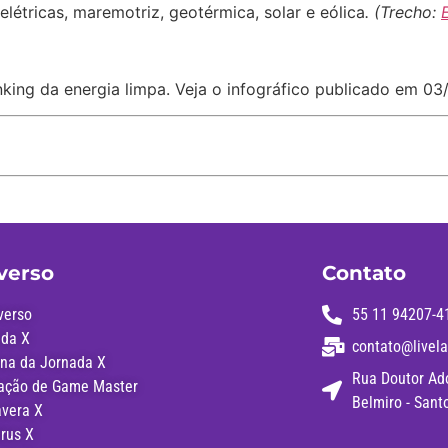
elétricas, maremotriz, geotérmica, solar e eólica
. (Trecho:
king da energia limpa. Veja o infográfico publicado em 03
verso
Contato
verso
55 11 94207-4
ada X
contato@livela
na da Jornada X
Rua Doutor Adol
ação de Game Master
Belmiro - Sant
avera X
irus X